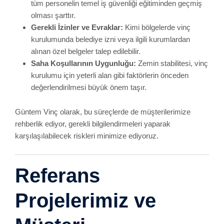
Projelerimiz ve
Müşteri
Memnuniyeti
Bir vinç kiralama firmasının kalitesini ölçmenin en güvenilir
yolu, geçmişte tamamladığı projelere ve müşteri geri
bildirimlerine bakmaktır.
Büyük İnşaat Projeleri:
İstanbul Avrupa Yakası’nda
gerçekleşen konut ve ticari bina projelerinde yer aldık.
Yüksek katlı binaların malzeme transferinden dış
cephe işlerine kadar çeşitli alanlarda vinç temini
sağladık.
Endüstriyel Fabrika Kurulumları:
Üretim
makinelerinin taşınması, montajı ve demontajı gibi