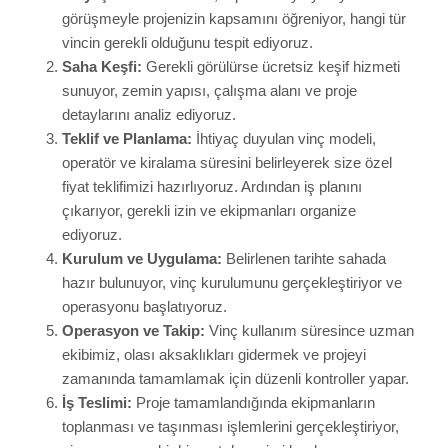
zamanında tamamlamak için düzenli kontroller yapar.
İş Teslimi:
Proje tamamlandığında ekipmanların
toplanması ve taşınması işlemlerini gerçekleştiriyor,
size sorunsuz bir hizmet deneyimi bırakıyoruz.
Bu şeffaf ve sistematik yaklaşım sayesinde, zamanlama
veya bütçe aşımı gibi sorunlarla karşılaşma riskinizi en aza
indiriyoruz.
İş Güvenliği ve
Yasal Sorumluluklar
Vinç gibi ağır iş makinelerinin kullanımı, beraberinde önemli
sorumluluklar getirir. Her ne kadar vinç kiralayan firmanın
operatör kalitesi ve ekipmanı önemli olsa da, proje
sahiplerinin de yasal yükümlülüklerini yerine getirmesi