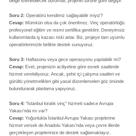
Cevap:
Yoğunlukla İstanbul Avrupa Yakası projelerine
hizmet versek de Anadolu Yakası’nda veya çevre illerde
gerçekleşen projelerinize de destek sağlamaktayız.
Soru 5:
Vinç kiralama fiyatları İstanbul genelinde sabit
midir, nasıl belirlenir?
Cevap:
Sabit bir fiyat uygulaması yoktur. Projenin konumu,
süresi, yük kapasitesi ve vinç türü gibi faktörlere göre fiyat
teklifi hazırlanır.
Projenizde Vinç
Kiralama Sürecinin
Adımları