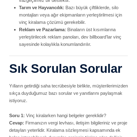
Soru 1:
Vinç kiralarken hangi belgeler gereklidir?
Cevap:
Firmanızın vergi levhası, iletişim bilgileriniz ve proje
detayları yeterlidir. Kiralama sözleşmesi kapsamında ek
belge istenebilecek durumlar, projenin türüne göre değişir.
Soru 2:
Operatörü kendimiz sağlayabilir miyiz?
Cevap:
Mümkün olsa da çok önerilmez. Vinç operatörlüğü
profesyonel eğitim ve resmi sertifika gerektirir. Deneyimsiz
kullanımlarda iş kazası riski artar. Biz, projeye tam uyumlu
operatörlerimizle birlikte destek sunuyoruz.
Soru 3:
Haftasonu veya gece operasyonu yapılabilir mi?
Cevap:
Evet, projenizin aciliyetine göre esnek saatlerde
hizmet verebiliyoruz. Ancak, şehir içi çalışma saatleri ve
gürültü yönetmelikleri gibi yasal düzenlemeleri göz önünde
bulundurarak planlama yapıyoruz.
Soru 4:
“İstanbul kiralık vinç” hizmeti sadece Avrupa
Yakası’nda mı var?