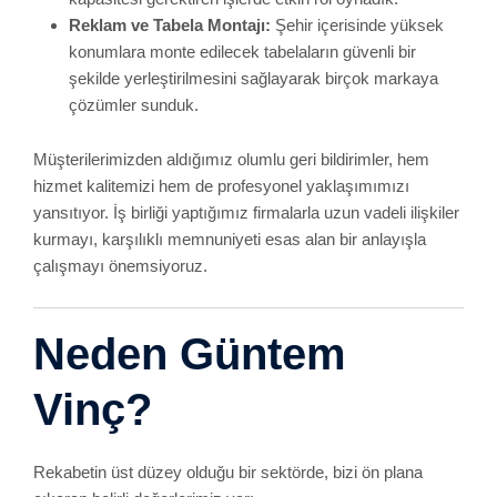
Vinç?
Rekabetin üst düzey olduğu bir sektörde, bizi ön plana
çıkaran belirli değerlerimiz var:
Uzun Yıllara Dayanan Tecrübe:
Proje yönetimi, saha
koşulları ve iş güvenliği konusundaki uzmanlığımızı,
10 yılı aşkın saha deneyimimizle kanıtladık.
Modern ve Çeşitli Ekipmanlar:
Geniş vinç filomuzla
her projeye uygun çözümler üretir, bakım ve yenileme
faaliyetlerini aksatmadan sürdürürüz.
Hızlı ve Esnek Hizmet:
İstanbul gibi hareketli bir
şehirde zamanlama çok değerlidir. Ekibimiz,
projelerinize en kısa sürede adapte olur ve işe koyulur.
Şeffaf Fiyatlandırma ve Kaliteli Hizmet:
Gizli
maliyetler veya sürpriz giderler olmadan açık ve
anlaşılır fiyat politikası uygularız.
Operatör ve Ekip Kalitesi:
Sahada tecrübeli,
donanımlı ve sertifikalı personelimizle her aşamada