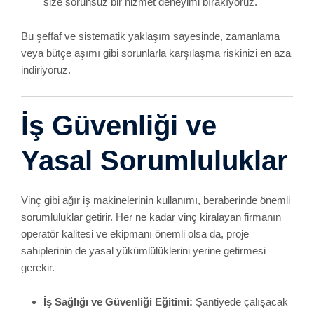
gerekir.
İş Sağlığı ve Güvenliği Eğitimi:
Şantiyede çalışacak
tüm personelin temel iş güvenliği eğitiminden geçmiş
olması şarttır.
Gerekli İzinler ve Evraklar:
Kimi bölgelerde vinç
kurulumunda belediye izni veya ilgili kurumlardan
alınan özel belgeler talep edilebilir.
Saha Koşullarının Uygunluğu:
Zemin stabilitesi, vinç
kurulumu için yeterli alan gibi faktörlerin önceden
değerlendirilmesi büyük önem taşır.
Güntem Vinç olarak, bu süreçlerde de müşterilerimize
rehberlik ediyor, gerekli bilgilendirmeleri yaparak
karşılaşılabilecek riskleri minimize ediyoruz.
Referans