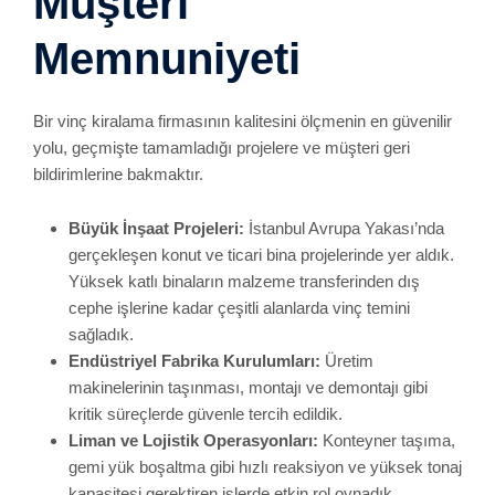
kritik süreçlerde güvenle tercih edildik.
Liman ve Lojistik Operasyonları:
Konteyner taşıma,
gemi yük boşaltma gibi hızlı reaksiyon ve yüksek tonaj
kapasitesi gerektiren işlerde etkin rol oynadık.
Reklam ve Tabela Montajı:
Şehir içerisinde yüksek
konumlara monte edilecek tabelaların güvenli bir
şekilde yerleştirilmesini sağlayarak birçok markaya
çözümler sunduk.
Müşterilerimizden aldığımız olumlu geri bildirimler, hem
hizmet kalitemizi hem de profesyonel yaklaşımımızı
yansıtıyor. İş birliği yaptığımız firmalarla uzun vadeli ilişkiler
kurmayı, karşılıklı memnuniyeti esas alan bir anlayışla
çalışmayı önemsiyoruz.
Neden Güntem