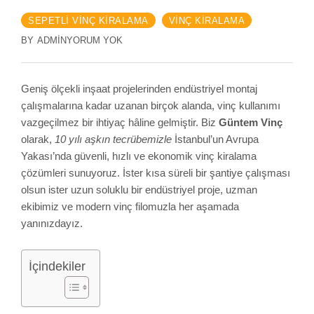
SEPETLI VINÇ KIRALAMA
VINÇ KIRALAMA
BY
ADMIN
YORUM YOK
Geniş ölçekli inşaat projelerinden endüstriyel montaj
çalışmalarına kadar uzanan birçok alanda, vinç kullanımı
vazgeçilmez bir ihtiyaç hâline gelmiştir. Biz
Güntem Vinç
olarak,
10 yılı aşkın tecrübemizle
İstanbul’un Avrupa
Yakası’nda güvenli, hızlı ve ekonomik vinç kiralama
çözümleri sunuyoruz. İster kısa süreli bir şantiye çalışması
olsun ister uzun soluklu bir endüstriyel proje, uzman
ekibimiz ve modern vinç filomuzla her aşamada
yanınızdayız.
İçindekiler