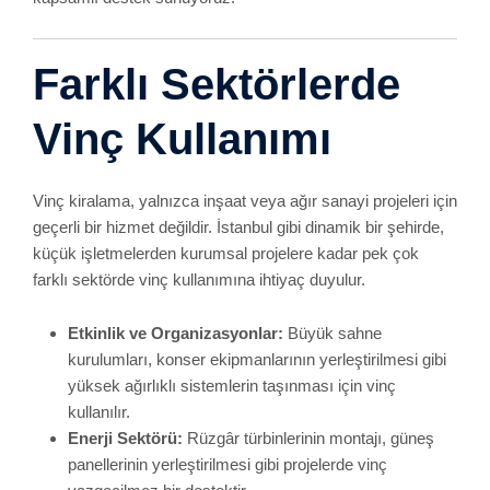
kullanılır.
Enerji Sektörü:
Rüzgâr türbinlerinin montajı, güneş
panellerinin yerleştirilmesi gibi projelerde vinç
vazgeçilmez bir destektir.
Tarım ve Hayvancılık:
Bazı büyük çiftliklerde, silo
montajları veya ağır ekipmanların yerleştirilmesi için
vinç kiralama çözümü gerekebilir.
Reklam ve Pazarlama:
Binaların üst kısımlarına
yerleştirilecek reklam panoları, dev billboard’lar vinç
sayesinde kolaylıkla konumlandırılır.
Sık Sorulan Sorular
Yılların getirdiği saha tecrübesiyle birlikte, müşterilerimizden
sıkça duyduğumuz bazı sorular ve yanıtlarını paylaşmak
istiyoruz.