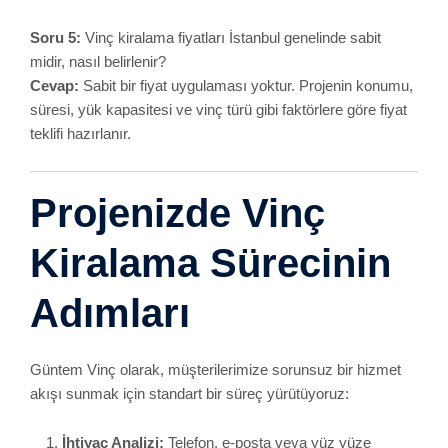
Güntem Vinç olarak, müşterilerimize sorunsuz bir hizmet
akışı sunmak için standart bir süreç yürütüyoruz:
İhtiyaç Analizi:
Telefon, e-posta veya yüz yüze
görüşmeyle projenizin kapsamını öğreniyor, hangi tür
vincin gerekli olduğunu tespit ediyoruz.
Saha Keşfi:
Gerekli görülürse ücretsiz keşif hizmeti
sunuyor, zemin yapısı, çalışma alanı ve proje
detaylarını analiz ediyoruz.
Teklif ve Planlama:
İhtiyaç duyulan vinç modeli,
operatör ve kiralama süresini belirleyerek size özel
fiyat teklifimizi hazırlıyoruz. Ardından iş planını
çıkarıyor, gerekli izin ve ekipmanları organize
ediyoruz.
Kurulum ve Uygulama:
Belirlenen tarihte sahada
hazır bulunuyor, vinç kurulumunu gerçekleştiriyor ve
operasyonu başlatıyoruz.
Operasyon ve Takip:
Vinç kullanım süresince uzman
ekibimiz, olası aksaklıkları gidermek ve projeyi