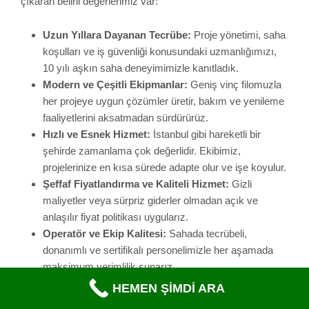
maksimum verimlilik sunarız.
İstanbul Avrupa
Yakası’nda Doğru
Adresiniz
İster küçük bir tadilat projesi, ister yüzlerce tonluk
ekipmanın taşınmasını gerektiren devasa bir şantiye olsun,
vinç kullanımı artık projelerin bel kemiğini oluşturmaktadır.
“
Vinç kiralama İstanbul Avrupa yakası
” denildiğinde akla
gelen ilk isimlerden biri olarak,
Güntem Vinç
sizlere
kapsamlı ve güvenilir çözümler sunmayı hedefliyor.
HEMEN ŞİMDİ ARA
Projenizin başarısını belirleyen en önemli faktörlerden biri