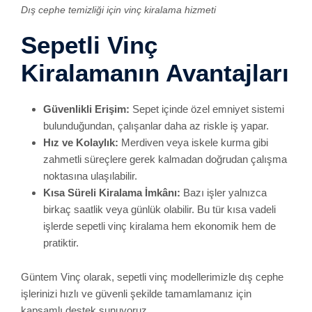
Güntem Vinç olarak, sepetli vinç modellerimizle dış cephe
işlerinizi hızlı ve güvenli şekilde tamamlamanız için
kapsamlı destek sunuyoruz.
Farklı Sektörlerde
Vinç Kullanımı
Vinç kiralama, yalnızca inşaat veya ağır sanayi projeleri için
geçerli bir hizmet değildir. İstanbul gibi dinamik bir şehirde,
küçük işletmelerden kurumsal projelere kadar pek çok
farklı sektörde vinç kullanımına ihtiyaç duyulur.
Etkinlik ve Organizasyonlar:
Büyük sahne
kurulumları, konser ekipmanlarının yerleştirilmesi gibi
yüksek ağırlıklı sistemlerin taşınması için vinç